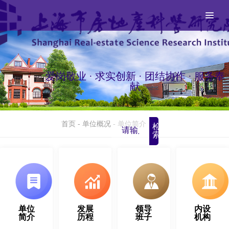
爱岗敬业 · 求实创新 · 团结协作 · 服务奉
献
首页
-
单位概况
-
单位简介
检
索
单位
发展
领导
内设
简介
历程
班子
机构