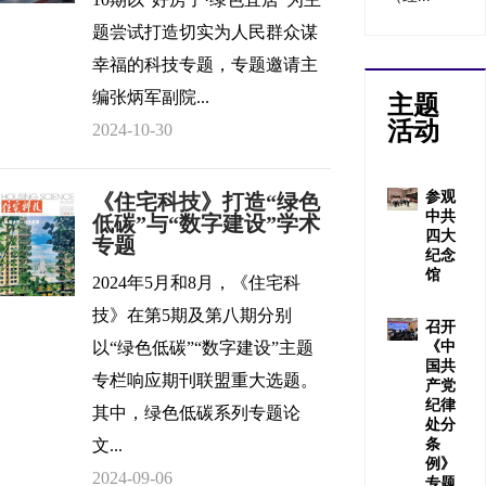
题尝试打造切实为人民群众谋
幸福的科技专题，专题邀请主
编张炳军副院...
主题
活动
2024-10-30
参观
《住宅科技》打造“绿色
中共
低碳”与“数字建设”学术
四大
专题
纪念
馆
2024年5月和8月，《住宅科
技》在第5期及第八期分别
召开
以“绿色低碳”“数字建设”主题
《中
国共
专栏响应期刊联盟重大选题。
产党
纪律
其中，绿色低碳系列专题论
处分
文...
条
例》
2024-09-06
专题