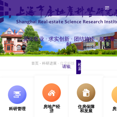
爱岗敬业 · 求实创新 · 团结协作 · 服务奉
献
首页
-
科研进展
-
住宅科技
检
索
房地产经
住房保障
科研管理
房
济
和发展