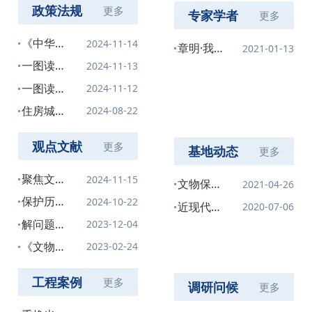
政策法规
更多
专家学者
更多
《中华人
2024-11-14
章明·我
2021-01-13
民共和国
在上海修
一图读懂
2024-11-13
文物保护
历史建筑
《中华人
一图读懂
2024-11-12
法》
民共和国
《中华人
住房城乡
2024-08-22
（2024
文物保护
民共和国
建设部办
年修订）
法》数字
文物保护
公厅关于
观点文献
更多
基地动态
更多
篇
法》先导
印发历史
篇
聚焦文物
2024-11-15
文化街区
文物保护
2021-04-26
保护法修
保护利用
行业标准
保护历史
2024-10-22
近现代文
2020-07-06
订五大看
可复制经
《近现代
文化遗
物建筑保
解问题补
2023-12-04
点
验做法清
文物建筑
产，延续
护利用国
短板 支
《文物建
2023-02-24
单（第一
保护利用
城市历史
家文物局
撑引领文
筑检测鉴
批）的通
导则（送
文脉
重点科研
物事业可
定评估指
工程案例
更多
知
调研问候
更多
审稿）》
基地隆重
持续发展
南》
通过内审
揭牌
——《关