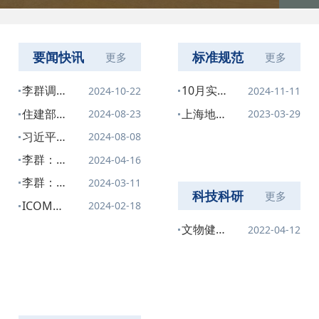
要闻快讯
标准规范
更多
更多
李群调研
10月实
2024-10-22
2024-11-11
上海文物
施！一图
住建部权
上海地方
2024-08-23
2023-03-29
工作
读懂北京
威解读城
标准《优
习近平对
2024-08-08
市地方标
乡历史文
秀历史建
加强文化
李群：让
2024-04-16
准《不可
化保护传
筑外墙修
和自然遗
文物和文
移动文物
李群：统
2024-03-11
承工作进
缮技术标
产保护传
化遗产绽
科技科研
更多
灾害防御
筹系统性
展和下一
准》6月1
ICOMOS
2024-02-18
承利用工
放时代光
指南》
保护和合
步考虑
日起正式
发布
作作出重
文物健康
2022-04-12
彩
理利用，
实施
2024年
要指示
体检在文
推动文物
国际古迹
物保护实
事业高质
遗址日主
践中的应
量发展
题
用探索