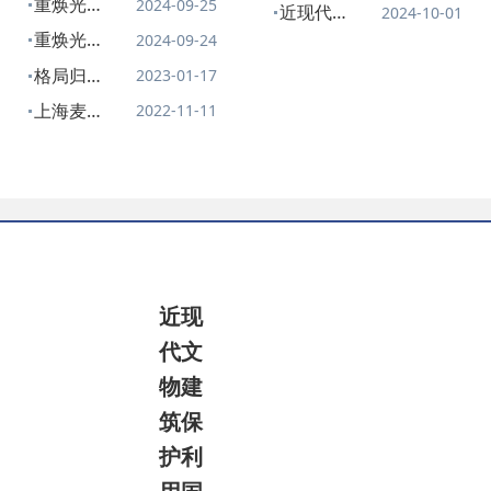
重焕光
2024-09-25
近现代文
2024-10-01
于加强文
华，揭秘
物建筑保
重焕光
2024-09-24
物科技创
周公馆修
护利用国
华，揭秘
格局归
2023-01-17
新的意
缮的背后
家文物局
周公馆修
原，记忆
见》访谈
上海麦边
2022-11-11
故事
重点科研
缮的背后
传递——
大楼（亚
（下）
基地祝您
故事
原雷士德
细亚大
国庆快
（上）
工学院修
楼）预防
乐！
缮工程
性保护项
目
近现
代文
物建
筑保
护利