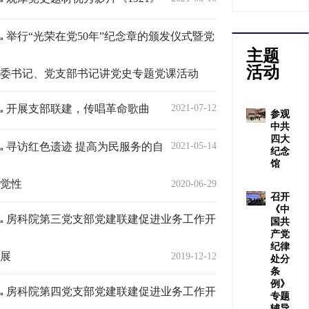
举行“光荣在党50年”纪念章的颁发仪式暨党
主题
活动
委书记、党支部书记讲党史专题党课活动
开展支部联建，传唱革命歌曲
2021-07-12
参观
中共
四大
寻访红色遗迹 提高为民服务的自
2021-05-14
纪念
馆
觉性
2020-06-29
召开
《中
房科院第三党支部党建联建促进业务工作开
国共
产党
纪律
展
2019-12-12
处分
条
例》
房科院第四党支部党建联建促进业务工作开
专题
辅导