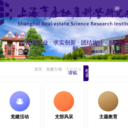
爱岗敬业 · 求实创新 · 团结协作 · 服务奉
献
首页
-
党建引领
-
支部风采
检
索
党建活动
支部风采
主题教育