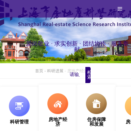
爱岗敬业 · 求实创新 · 团结协作 · 服务奉
献
首页
-
科研进展
-
房地产经济
检
索
房地产经
住房保障
科研管理
房
济
和发展