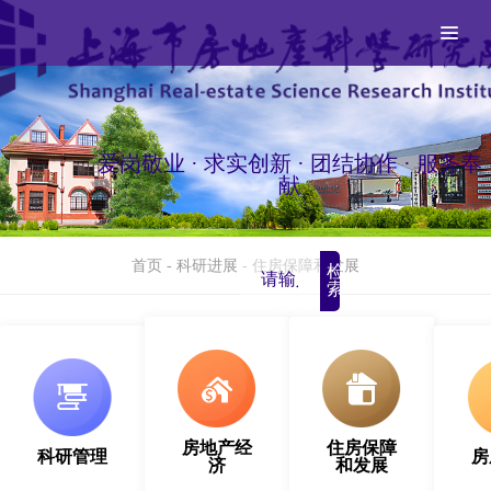
爱岗敬业 · 求实创新 · 团结协作 · 服务奉
献
首页
-
科研进展
-
住房保障和发展
检
索
房地产经
住房保障
科研管理
房
济
和发展